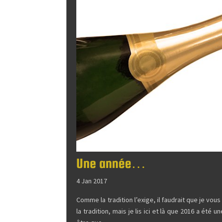
Une année…
4 Jan 2017
Comme la tradition l’exige, il faudrait que je vo
la tradition, mais je lis ici et là que 2016 a ét