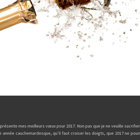
us présente mes meilleurs vœux pour 2017. Non pas que je ne veuille sacrifier
é une année cauchemardesque, qu’il faut croiser les doigts, que 2017 ne pour