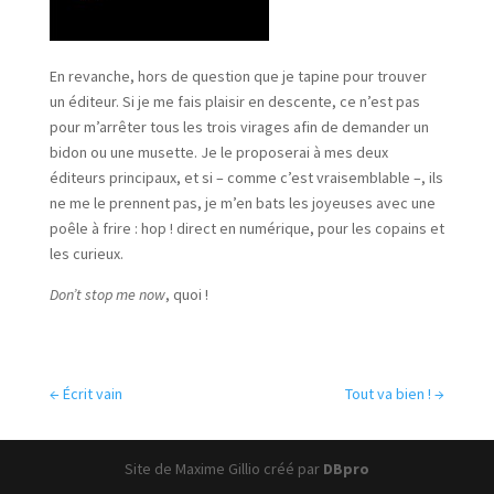
En revanche, hors de question que je tapine pour trouver
un éditeur. Si je me fais plaisir en descente, ce n’est pas
pour m’arrêter tous les trois virages afin de demander un
bidon ou une musette. Je le proposerai à mes deux
éditeurs principaux, et si – comme c’est vraisemblable –, ils
ne me le prennent pas, je m’en bats les joyeuses avec une
poêle à frire : hop ! direct en numérique, pour les copains et
les curieux.
Don’t stop me now
, quoi !
←
Écrit vain
Tout va bien !
→
Site de Maxime Gillio créé par
DBpro