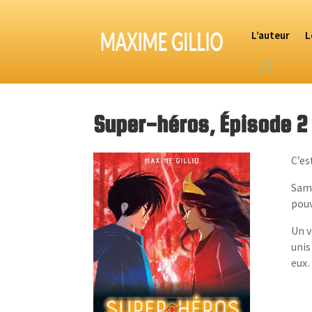
L’auteur
L
Super-héros, Épisode 2 
C’es
Sam 
pouv
Un v
unis
eux