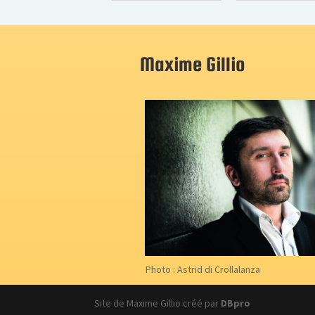
Maxime Gillio
Photo : Astrid di Crollalanza
Site de Maxime Gillio créé par
DBpro