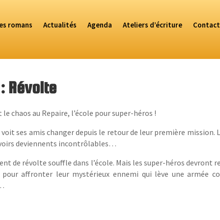
es romans
Actualités
Agenda
Ateliers d’écriture
Contact
: Révolte
t le chaos au Repaire, l’école pour super-héros !
voit ses amis changer depuis le retour de leur première mission. 
oirs deviennents incontrôlables…
ent de révolte souffle dans l’école. Mais les super-héros devront r
 pour affronter leur mystérieux ennemi qui lève une armée c
…